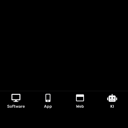
Software
App
Web
KI
Die Zukunft ist jetzt.
Erlebe die Power von KI.