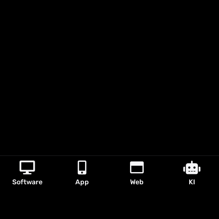
Software
App
Web
KI
Die Zukunft ist jetzt.
Erlebe die Power von KI.