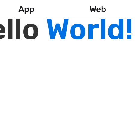
App
Web
llo
World!